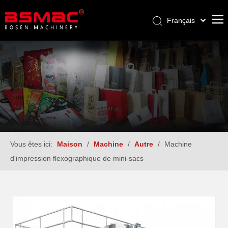
Français
English
العربية
Pусский
Español
Türk dili
Vous êtes ici:
Maison
/
Machine
/
Autre
/
Machine
d'impression flexographique de mini-sacs