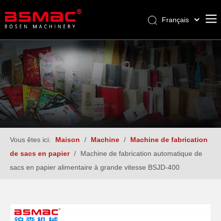
Français
English
العربية
Pусский
Español
Türk dili
Vous êtes ici:
Maison
/
Machine
/
Machine de fabrication
de sacs en papier
/
Machine de fabrication automatique de
sacs en papier alimentaire à grande vitesse BSJD-400