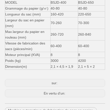
MODEL
BSJD-400
BSJD-650
Grammage du papier (g/㎡)
40-80
40-80
Longueur du sac (mm)
160-420
220-650
Largeur du sac en papier
70-260
70-300
(mm)
Max.largeur du papier en
260-720
260-840
rouleau (mm)
Vitesse de fabrication des
60-400
60-400
sacs (pièces/min)
Moteur principal (KVA)
8
8
Poids (kg)
3000
4200
Dimension(m)
2,1 × 4,5 × 1,9
2,1 × 5 × 2
sur:
En vertu d'un: