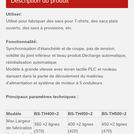
Description du produit
Utiliser:
Utilisé pour fabriquer des sacs pour T-shirts, des sacs plats
ouverts, des sacs à provisions, etc.
Fonctionnalité:
Synchronisation d'étanchéité et de coupe, pas de tension,
solidité du joint inférieur et beau produit.Décharge automatique,
réinitialisation automatique.
Modèle à grande vitesse avec écran tactile PLC et rouleau
dansant dans la partie de déroulement du matériau
d'alimentation et système de moteur à 5 onduleurs.
Principaux paramètres techniques :
Modèle
BS-
T
H400
×
2
BS-
T
H450
×
2
BS-
T
H500
×
2
Max.Largeur
350 ×2 lignes
400 ×2 lignes
450 ×2 lignes
de fabrication
(370)
(420)
(470)