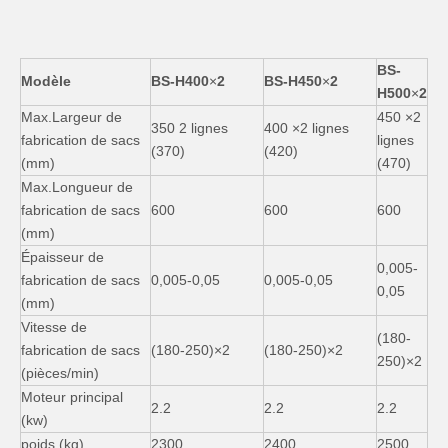
BS-
Modèle
BS-H400
×
2
BS-H450
×
2
H500
×
2
Max.Largeur de
450 ×2
350 2 lignes
400 ×2 lignes
fabrication de sacs
lignes
(370)
(420)
(mm)
(470)
Max.Longueur de
fabrication de sacs
600
600
600
(mm)
Épaisseur de
0,005-
fabrication de sacs
0,005-0,05
0,005-0,05
0,05
(mm)
Vitesse de
(180-
fabrication de sacs
(180-250)×2
(180-250)×2
250)×2
(pièces/min)
Moteur principal
2.2
2.2
2.2
(kw)
poids (kg)
2300
2400
2500