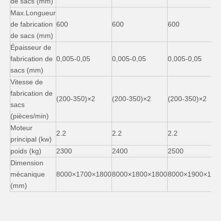
de sacs (mm)
Max.Longueur
de fabrication
600
600
600
de sacs (mm)
Épaisseur de
fabrication de
0,005-0,05
0,005-0,05
0,005-0,05
sacs (mm)
Vitesse de
fabrication de
(200-350)×2
(200-350)×2
(200-350)×2
sacs
(pièces/min)
Moteur
2.2
2.2
2.2
principal (kw)
poids (kg)
2300
2400
2500
Dimension
mécanique
8000×1700×1800
8000×1800×1800
8000×1900×180
(mm)