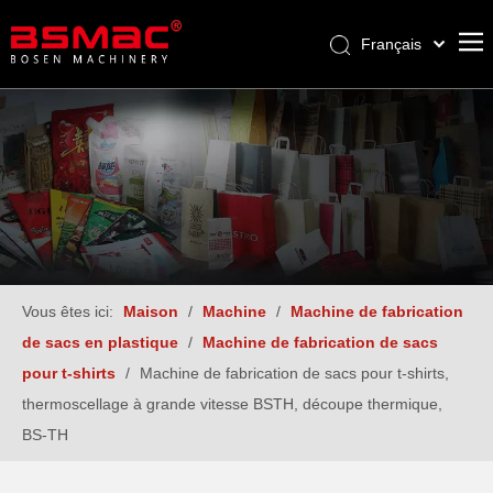
Français
English
العربية
Pусский
Español
Türk dili
Vous êtes ici:
Maison
/
Machine
/
Machine de fabrication
de sacs en plastique
/
Machine de fabrication de sacs
pour t-shirts
/
Machine de fabrication de sacs pour t-shirts,
thermoscellage à grande vitesse BSTH, découpe thermique,
BS-TH