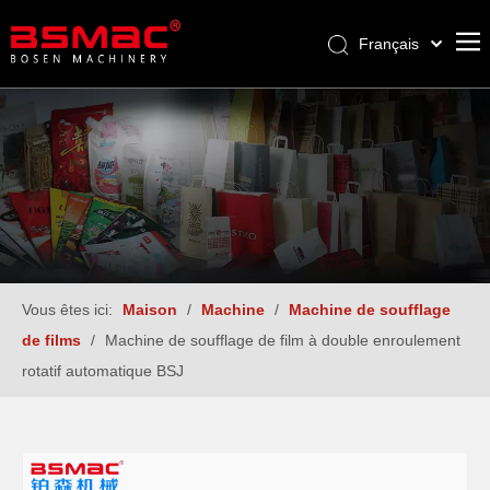
Français
English
العربية
Pусский
Español
Türk dili
Vous êtes ici:
Maison
/
Machine
/
Machine de soufflage
de films
/
Machine de soufflage de film à double enroulement
rotatif automatique BSJ