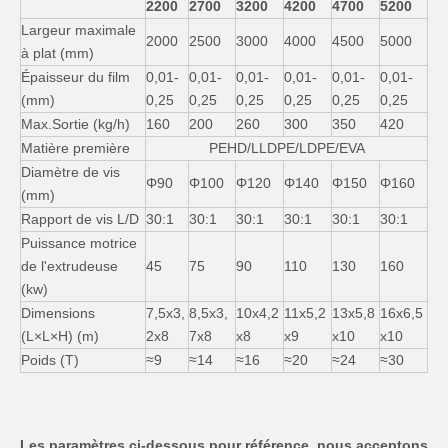
2200
2700
3200
4200
4700
5200
Largeur maximale
2000
2500
3000
4000
4500
5000
à plat (mm)
Épaisseur du film
0,01-
0,01-
0,01-
0,01-
0,01-
0,01-
(mm)
0,25
0,25
0,25
0,25
0,25
0,25
Max.Sortie (kg/h)
160
200
260
300
350
420
Matière première
PEHD/LLDPE/LDPE/EVA
Diamètre de vis
Φ90
Φ100
Φ120
Φ140
Φ150
Φ160
(mm)
Rapport de vis L/D
30:1
30:1
30:1
30:1
30:1
30:1
Puissance motrice
de l'extrudeuse
45
75
90
110
130
160
(kw)
Dimensions
7,5x3,
8,5x3,
10x4,2
11x5,2
13x5,8
16x6,5
(L×L×H) (m)
2x8
7x8
x8
x9
x10
x10
Poids (T)
≈9
≈14
≈16
≈20
≈24
≈30
Les paramètres ci-dessous pour référence, nous acceptons