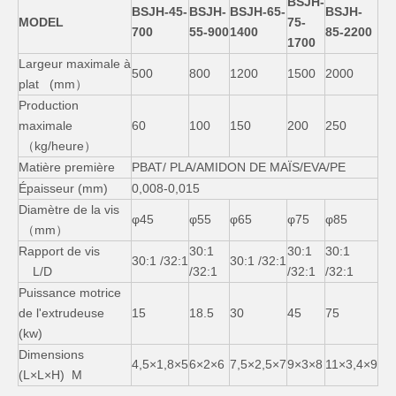
BSJH-
BSJH-45-
BSJH-
BSJH-65-
BSJH-
MODEL
75-
700
55-900
1400
85-2200
1700
Largeur maximale à
500
800
1200
1500
2000
plat (mm）
Production
maximale
60
100
150
200
250
（kg/heure）
Matière première
PBAT/ PLA/AMIDON DE MAÏS/EVA/PE
Épaisseur (mm)
0,008-0,015
Diamètre de la vis
φ45
φ55
φ65
φ75
φ85
（mm）
Rapport de vis
30:1
30:1
30:1
30:1 /32:1
30:1 /32:1
L/D
/32:1
/32:1
/32:1
Puissance motrice
de l'extrudeuse
15
18.5
30
45
75
(kw)
Dimensions
4,5×1,8×5
6×2×6
7,5×2,5×7
9×3×8
11×3,4×9
(L×L×H) M