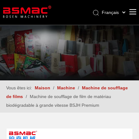
Français
English
العربية
Pусский
Español
Türk dili
Vous êtes ici:
Maison
/
Machine
/
Machine de soufflage
de films
/
Machine de soufflage de film de matériau
biodégradable à grande vitesse BSJH Premium