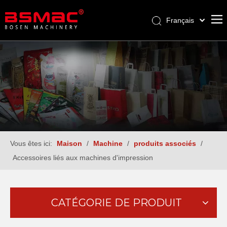
Français
English
العربية
Pусский
Español
Türk dili
Vous êtes ici:
Maison
/
Machine
/
produits associés
/
Accessoires liés aux machines d'impression
CATÉGORIE DE PRODUIT