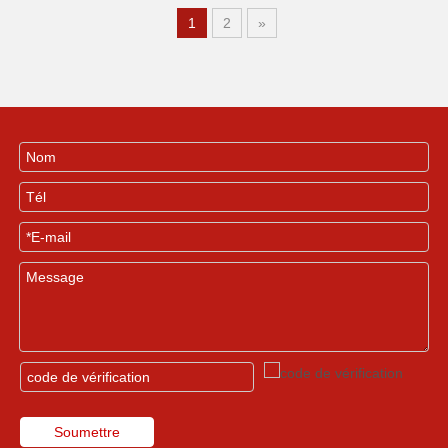
1
2
»
Soumettre