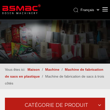
Français
English
العربية
Pусский
Español
Türk dili
Vous êtes ici:
Maison
/
Machine
/
Machine de fabrication
de sacs en plastique
/
Machine de fabrication de sacs à trois
côtés
CATÉGORIE DE PRODUIT