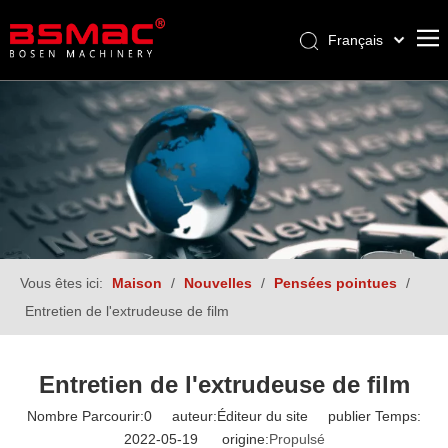
Français
English
العربية
Pусский
Español
Türk dili
Vous êtes ici:
Maison
/
Nouvelles
/
Pensées pointues
/
Entretien de l'extrudeuse de film
Entretien de l'extrudeuse de film
Nombre Parcourir:
0
auteur:Éditeur du site publier Temps:
2022-05-19 origine:
Propulsé