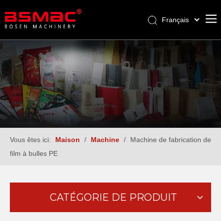
Français
English
العربية
Pусский
Español
Türk dili
Vous êtes ici:
Maison
/
Machine
/
Machine de fabrication de
film à bulles PE
CATÉGORIE DE PRODUIT