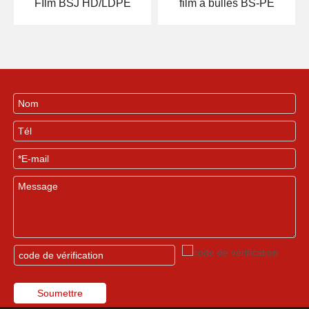
FIlm BSJ HD/LDPE
film à bulles BS-PE
Soumettre