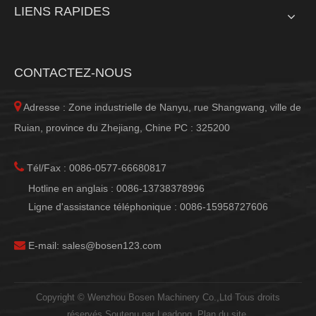
LIENS RAPIDES
CONTACTEZ-NOUS

Adresse : Zone industrielle de Nanyu, rue Shangwang, ville de
Ruian, province du Zhejiang, Chine PC : 325200

Tél/Fax : 0086-0577-66680817
Hotline en anglais : 0086-13738378996
Ligne d'assistance téléphonique : 0086-15958727606

E-mail:
sales@bosen123.com
Copyright © Wenzhou Bosen Machinery Co.,Ltd Tous droits
réservés.Soutenu par
Leadong
.
Plan du site
.