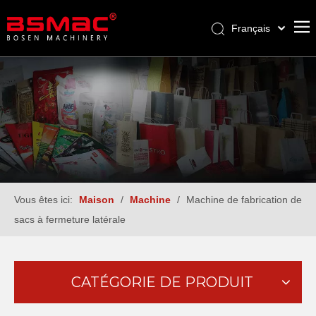
Français
English
العربية
Pусский
Español
Türk dili
Vous êtes ici:
Maison
/
Machine
/
Machine de fabrication de
sacs à fermeture latérale
CATÉGORIE DE PRODUIT