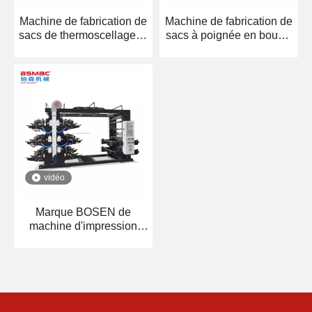
Machine de fabrication de
Machine de fabrication de
sacs de thermoscellage et
sacs à poignée en boucle
de découpe à chaud à
souple, joint inférieur
ligne unique BS-DFR
entièrement automatique
BS-500ZD
vidéo
Marque BOSEN de
machine d'impression
flexographique à grande
vitesse de couleurs de
BSYT 6