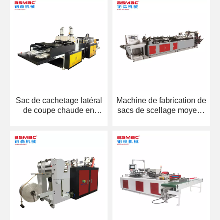
Sac de cachetage latéral
Machine de fabrication de
de coupe chaude en
sacs de scellage moyens
plastique biodégradable
BS-YTJ-B
des BS H450x2 faisant la
machine